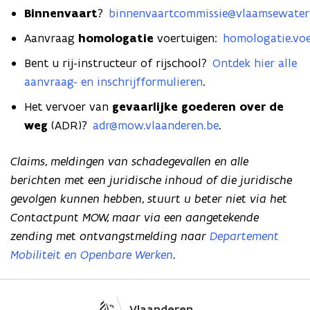
Binnenvaart
?
binnenvaartcommissie@vlaamsewate
Aanvraag
homologatie
voertuigen:
homologatie.vo
Bent u rij-instructeur of rijschool?
Ontdek hier alle
aanvraag- en inschrijfformulieren
.
Het vervoer van
gevaarlijke goederen over de
weg
(ADR)?
adr@mow.vlaanderen.be
.
Claims, meldingen van schadegevallen en alle
berichten met een juridische inhoud of die juridische
gevolgen kunnen hebben, stuurt u beter niet via het
Contactpunt MOW, maar via een aangetekende
zending met ontvangstmelding naar
Departement
Mobiliteit en Openbare Werken
.
Vlaanderen